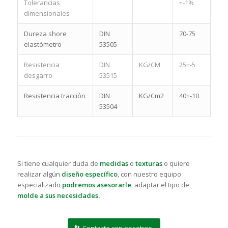
Tolerancias
+-1%
dimensionales
Dureza shore
DIN
70-75
elastómetro
53505
Resistencia
DIN
KG/CM
25+-5
desgarro
53515
Resistencia tracción
DIN
KG/Cm2
40+-10
53504
Si tiene cualquier duda de
medidas
o
texturas
o quiere
realizar algún
diseño específico
, con nuestro equipo
especializado
podremos asesorarle
, adaptar el tipo de
molde a sus necesidades.
Contacte con nosotros