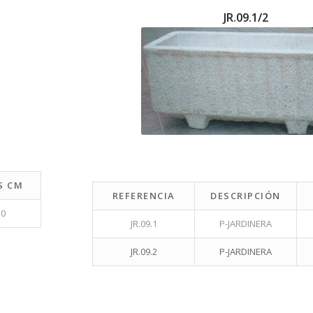
JR.09.1/2
S CM
REFERENCIA
DESCRIPCIÓN
0
JR.09.1
P-JARDINERA
JR.09.2
P-JARDINERA